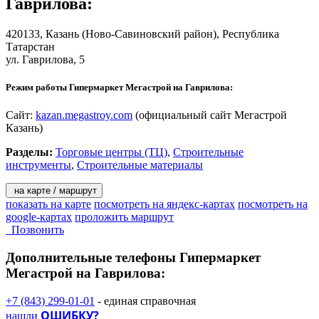
Гаврилова
:
420133,
Казань
(Ново-Савиновский район), Республика
Татарстан
ул. Гаврилова, 5
Режим работы Гипермаркет Мегастрой на Гаврилова:
Сайт:
kazan.megastroy.com
(официальный сайт Мегастрой
Казань)
Разделы:
Торговые центры (ТЦ)
,
Строительные
инструменты
,
Строительные материалы
на карте / маршрут
показать на карте
посмотреть на яндекс-картах
посмотреть на
google-картах
проложить маршрут
Позвонить
Дополнительные телефоны
Гипермаркет
Мегастрой на Гаврилова:
+7 (843) 299-01-01
- единая справочная
ОШИБКУ?
нашли