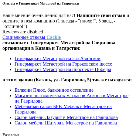
Отзывы о
Гипермаркет Мегастрой на Гаврилова:
Ваше мнение очень ценно для нас!
Напишите свой отзыв
и
оцените в нем компанию (1 звезда - "плохо!", 5 звезд -
"отлично!")
Reviews are disabled
Социальные отзывы
Cackl
e
связанные с
Гипермаркет Мегастрой на Гаврилова
организации в
Казань и Татарстан:
Гипермаркет Мегастрой на 2-й Азинской
Гипермаркет Мегастрой на Горьковском шоссе
Гипермаркет Мегастрой на проспекте Победы
в этом здании (Казань,
ул. Гаврилова, 5
) так же находятся:
Бэлкони Плюс, балконное остекление
Магазин анатомических матрасов Аскона в Мегастрое
на Гаврилова
Мебельный салон БРВ-Мебель в Мегастрое на
Гаврилова
Салон мебели Лазурит в Мегастрое на Гаврилова
Салон мебели Шатура в Мегастрое на Гаврилова
Разделы: